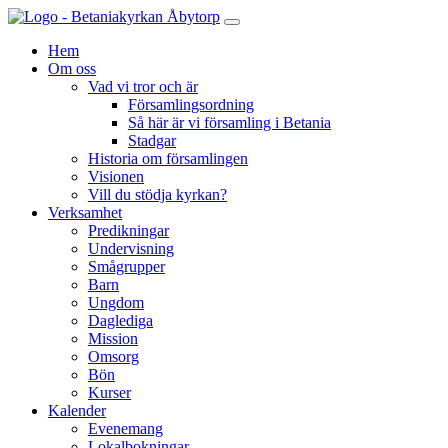
Hem
Om oss
Vad vi tror och är
Församlingsordning
Så här är vi församling i Betania
Stadgar
Historia om församlingen
Visionen
Vill du stödja kyrkan?
Verksamhet
Predikningar
Undervisning
Smågrupper
Barn
Ungdom
Daglediga
Mission
Omsorg
Bön
Kurser
Kalender
Evenemang
Lokalbokningar