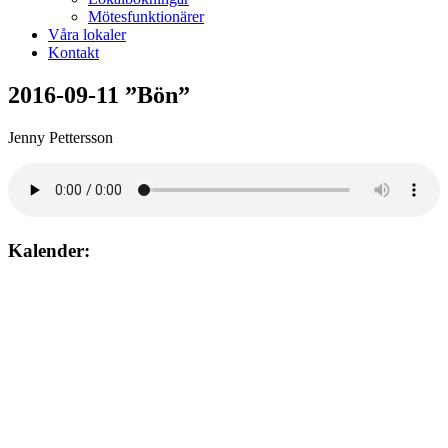
Mötesfunktionärer
Våra lokaler
Kontakt
2016-09-11 ”Bön”
Jenny Pettersson
Kalender:
Augusti 2026
söndag
9
augusti
10:00
– 12:00
Gudstjänst. Jan-Gunnar Wahlén Lundhagskyrkan Hovsta.