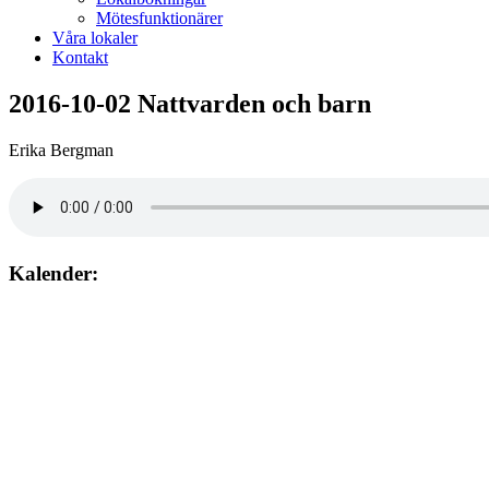
Mötesfunktionärer
Våra lokaler
Kontakt
2016-10-02 Nattvarden och barn
Erika Bergman
Kalender:
Augusti 2026
söndag
9
augusti
10:00
– 12:00
Gudstjänst. Jan-Gunnar Wahlén Lundhagskyrkan Hovsta.