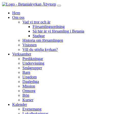
Hem
Om oss
Vad vi tror och är
Församlingsordning
Så här är vi församling i Betania
Stadgar
Historia om församlingen
Visionen
Vill du stödja kyrkan?
Verksamhet
Predikningar
Undervisning
Smågrupper
Barn
Ungdom
Daglediga
Mission
Omsorg
Bön
Kurser
Kalender
Evenemang
Lokalbokningar