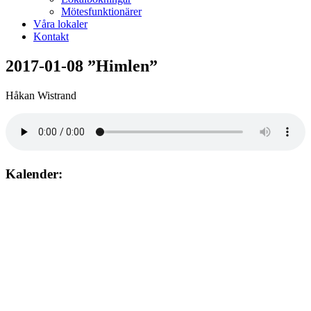
Mötesfunktionärer
Våra lokaler
Kontakt
2017-01-08 ”Himlen”
Håkan Wistrand
Kalender:
Augusti 2026
söndag
9
augusti
10:00
– 12:00
Gudstjänst. Jan-Gunnar Wahlén Lundhagskyrkan Hovsta.