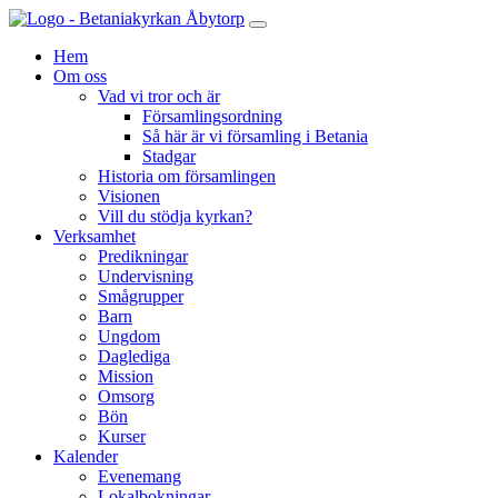
Hem
Om oss
Vad vi tror och är
Församlingsordning
Så här är vi församling i Betania
Stadgar
Historia om församlingen
Visionen
Vill du stödja kyrkan?
Verksamhet
Predikningar
Undervisning
Smågrupper
Barn
Ungdom
Daglediga
Mission
Omsorg
Bön
Kurser
Kalender
Evenemang
Lokalbokningar