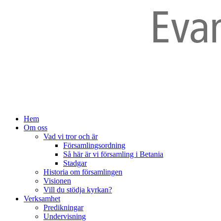
Hem
Om oss
Vad vi tror och är
Församlingsordning
Så här är vi församling i Betania
Stadgar
Historia om församlingen
Visionen
Vill du stödja kyrkan?
Verksamhet
Predikningar
Undervisning