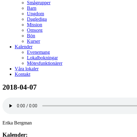
Smågrupper
Barn
Ungdom
Daglediga
Mission
Omsorg
Bön
Kurser
Kalender
Evenemang
Lokalbokningar
Mötesfunktionärer
Våra lokaler
Kontakt
2018-04-07
Erika Bergman
Kalender: