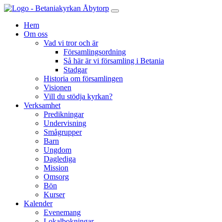
Hem
Om oss
Vad vi tror och är
Församlingsordning
Så här är vi församling i Betania
Stadgar
Historia om församlingen
Visionen
Vill du stödja kyrkan?
Verksamhet
Predikningar
Undervisning
Smågrupper
Barn
Ungdom
Daglediga
Mission
Omsorg
Bön
Kurser
Kalender
Evenemang
Lokalbokningar