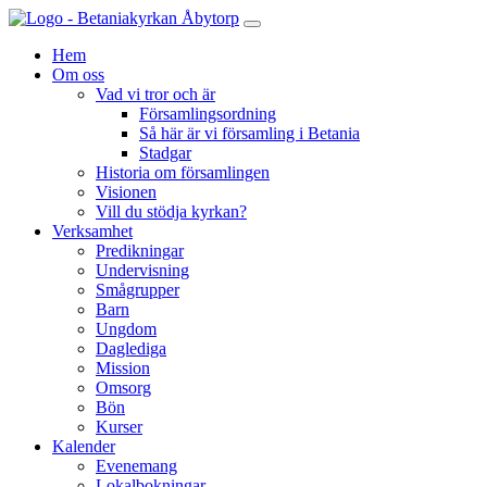
Hem
Om oss
Vad vi tror och är
Församlingsordning
Så här är vi församling i Betania
Stadgar
Historia om församlingen
Visionen
Vill du stödja kyrkan?
Verksamhet
Predikningar
Undervisning
Smågrupper
Barn
Ungdom
Daglediga
Mission
Omsorg
Bön
Kurser
Kalender
Evenemang
Lokalbokningar