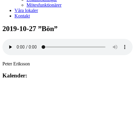
Mötesfunktionärer
Våra lokaler
Kontakt
2019-10-27 ”Bön”
Peter Eriksson
Kalender:
Augusti 2026
söndag
9
augusti
10:00
– 12:00
Gudstjänst. Jan-Gunnar Wahlén Lundhagskyrkan Hovsta.