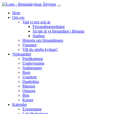
Hem
Om oss
Vad vi tror och är
Församlingsordning
Så här är vi församling i Betania
Stadgar
Historia om församlingen
Visionen
Vill du stödja kyrkan?
Verksamhet
Predikningar
Undervisning
Smågrupper
Barn
Ungdom
Daglediga
Mission
Omsorg
Bön
Kurser
Kalender
Evenemang
Lokalbokningar