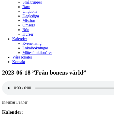
Smågrupper
Barn
Ungdom
Daglediga
Mission
Omsorg
Bön
Kurser
Kalender
Evenemang
Lokalbokningar
Mötesfunktionärer
Våra lokaler
Kontakt
2023-06-18 ”Från bönens värld”
Ingemar Fagher
Kalender: