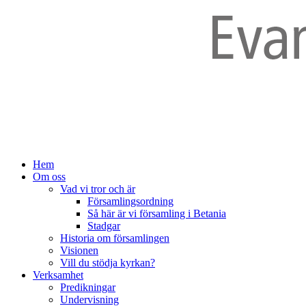
Hem
Om oss
Vad vi tror och är
Församlingsordning
Så här är vi församling i Betania
Stadgar
Historia om församlingen
Visionen
Vill du stödja kyrkan?
Verksamhet
Predikningar
Undervisning