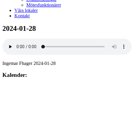
Mötesfunktionärer
Våra lokaler
Kontakt
2024-01-28
Ingemar Fhager 2024-01-28
Kalender:
Augusti 2026
söndag
9
augusti
10:00
– 12:00
Gudstjänst. Jan-Gunnar Wahlén Lundhagskyrkan Hovsta.