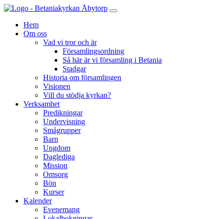
Hem
Om oss
Vad vi tror och är
Församlingsordning
Så här är vi församling i Betania
Stadgar
Historia om församlingen
Visionen
Vill du stödja kyrkan?
Verksamhet
Predikningar
Undervisning
Smågrupper
Barn
Ungdom
Daglediga
Mission
Omsorg
Bön
Kurser
Kalender
Evenemang
Lokalbokningar