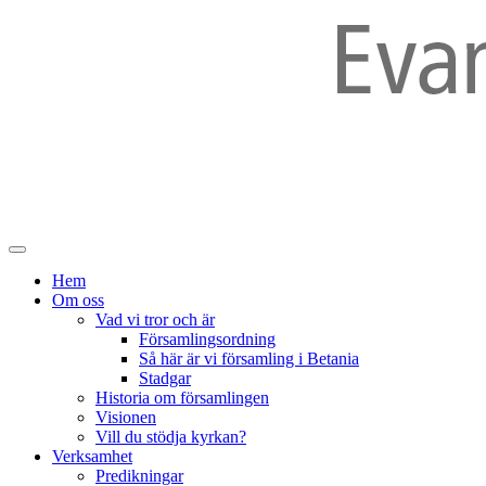
Hem
Om oss
Vad vi tror och är
Församlingsordning
Så här är vi församling i Betania
Stadgar
Historia om församlingen
Visionen
Vill du stödja kyrkan?
Verksamhet
Predikningar